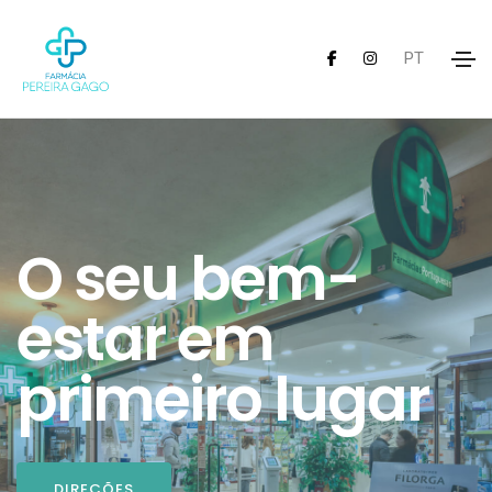
PT
O seu bem-
estar em
primeiro lugar
DIREÇÕES